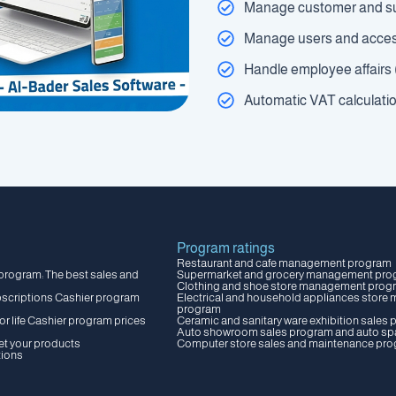
Manage customer and su
Manage users and acces
Handle employee affairs (
Automatic VAT calculatio
Program ratings
Restaurant and cafe management program
 program: The best sales and
Supermarket and grocery management pro
Clothing and shoe store management prog
bscriptions Cashier program
Electrical and household appliances stor
program
r life Cashier program prices
Ceramic and sanitary ware exhibition sales
Auto showroom sales program and auto spa
et your products
Computer store sales and maintenance pr
tions