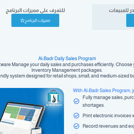
در للمبيعات
للتعرف على مميزات البرنامج
مميزات البرنامج
Al-Badr Daily Sales Program
re Manage your daily sales and purchases efficiently. Choose yo
Inventory Management packages.
endly system designed for retail shops, small, and medium-sized 
With Al-Badr Sales Program, 
Fully manage sales, pur
shortages.
Print electronic invoices
Record revenues and expe