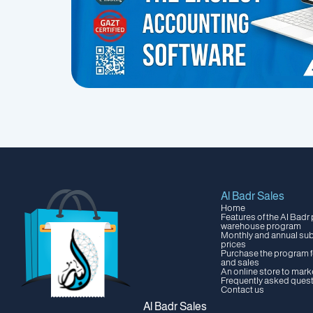
Al Badr Sales
Home
Features of the Al Badr
warehouse program
Monthly and annual su
prices
Purchase the program fo
and sales
An online store to mark
Frequently asked ques
Contact us
Al Badr Sales