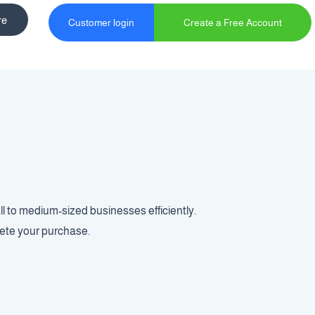
re
Customer login
Create a Free Account
 to medium-sized businesses efficiently.
lete your purchase.