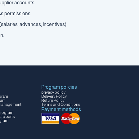
pplier accounts.
s permissions.
salaries, advances, incentives).
n.
Program policies
privacy policy
gram
Delivery Policy
ram
Return Policy
e management
Terms and Conditions
Payment methods
 program
re parts
ogram