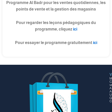
Programme Al Badr pour les ventes quotidiennes, les
points de vente et la gestion des magasins
Pour regarder les leçons pédagogiques du
programme, cliquez
ici
Pour essayer le programme gratuitement
ici
V
M
C
v
A
A
U
Q
C