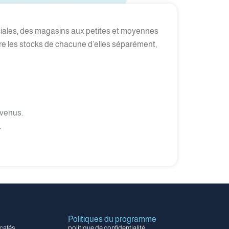
rciales, des magasins aux petites et moyennes
ître les stocks de chacune d’elles séparément,
evenus.
.
Politiques du programme
 cafés
politique de confidentialité