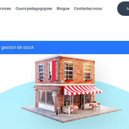
rvices
Cours pédagogiques
Blogue
Contactez-nous
M
e gestion de stock