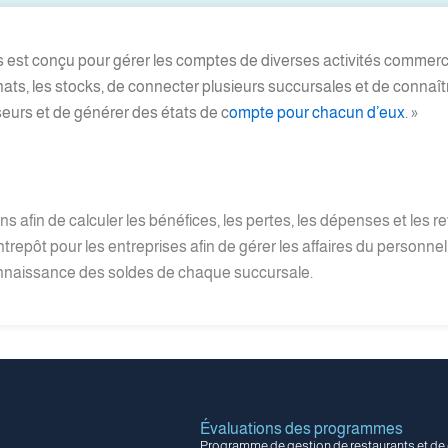
nes est conçu pour gérer les comptes de diverses activités comme
achats, les stocks, de connecter plusieurs succursales et de conna
seurs et de générer des états de c
ompte pour chacun d’eux
. »
 afin de calculer les bénéfices, les pertes, les dépenses et les r
trepôt pour les entreprises afin de gérer les affaires du personnel
connaissance des soldes de chaque succursale.
Évaluations des programmes
Programme de gestion de restaurants et de