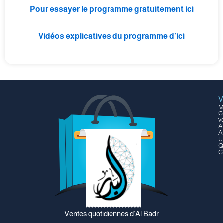
Pour essayer le programme gratuitement ici
Vidéos explicatives du programme d’ici
V
M
C
v
A
A
U
Q
C
Ventes quotidiennes d’Al Badr