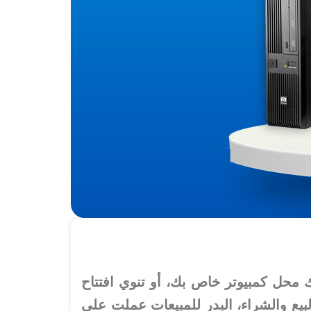
ك محل كمبيوتر خاص بك، أو تنوي افتتاح
بيع والشراء، البدر للمبيعات عملت على