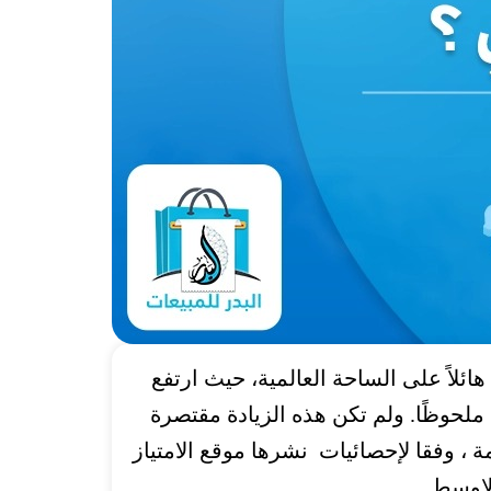
ائلاً على الساحة العالمية، حيث ارتفع
عكس نموًا استثنائيًا ونجاحًا ملحوظًا. ولم تكن هذه الزيادة مقتصرة
العالمي فحسب، بل شملت أيضًا العلامات المحلية التي ارتفعت من 20 إلى 93 علامة ، وفقا لإحصائيات نشرها موقع الامتياز