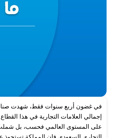
في غضون أربع سنوات فقط، شهدت صنا
التجاري السعودي فإن المملكة تستحوذ على حوالي 50 % من من قيمة هذه الصنا