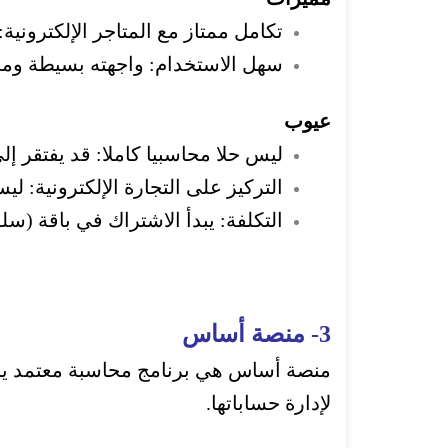
تكامل ممتاز مع المتاجر الإلكتروني
سهل الاستخدام: واجهته بسيطة ومبا
عيوب
ليس حلا محاسبيا كاملا: قد يفتقر إ
التركيز على التجارة الإلكترونية: ليس ال
التكلفة: يبدأ الاشتراك في باقة (سلة برو) من 299 ريال سعودي شهريًا، وهذا قد يكون مرتف
3- منصة أساس
منصة أساس هي برنامج محاسبة معتمد ير
لإدارة حساباتها.